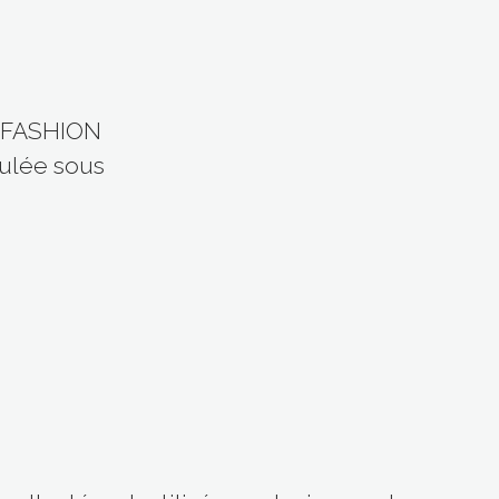
S FASHION
culée sous